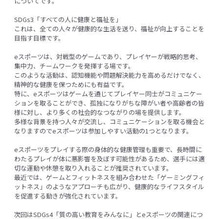
についてです。
SDGs3「すべての人に健康と福祉を」
これは、全ての人々が健康的な生活を送り、福祉が向上することを
目指す目標です。
eスポーツは、対戦型のゲームであり、プレイヤーが戦略的思考、
集中力、チームワークを発揮する場です。
このような活動は、認知機能や問題解決能力を高めるだけでなく、
精神的な健康を保つためにも有益です。
特に、eスポーツはゲームを通じてプレイヤー同士がコミュニケー
ションを取ることができ、孤独になりがちな障がい者や高齢者の皆
様に対し、より多くの社会的なつながりの場を提供します。
多様な背景を持つ人々が交流し、コミュニケーションを取る機会と
なりますのでeスポーツは参加しやすい活動の1つとなります。
eスポーツをプレイする際の身体的な健康管理も重要で、長時間に
わたるプレイが体に悪影響を及ぼす可能性があるため、選手には適
切な運動や休憩を取り入れることが推奨されています。
最近では、ゲームとフィットネスを組み合わせた「ゲーミングフィ
ットネス」のようなアプローチも広がり、健康的なライフスタイル
を促進する動きが強化されています。
次回はSDGs4「質の高い教育をみんなに」とeスポーツの関連につ