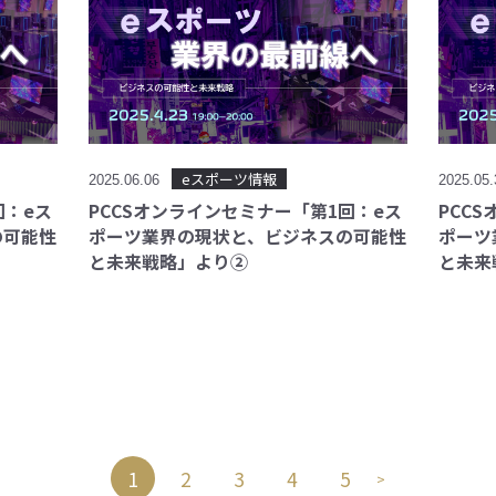
eスポーツ情報
2025.06.06
2025.05
回：eス
PCCSオンラインセミナー「第1回：eス
PCC
の可能性
ポーツ業界の現状と、ビジネスの可能性
ポーツ
と未来戦略」より②
と未来
1
2
3
4
5
>