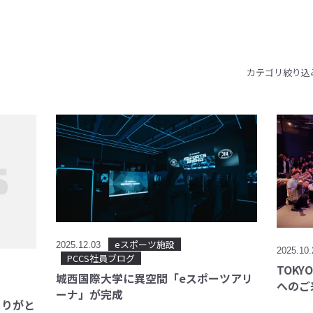
カテゴリ絞り込
eスポーツ施設
2025.12.03
2025.10
PCCS社員ブログ
TOKY
城西国際大学に異空間「eスポーツアリ
へのご
ーナ」が完成
ありがと