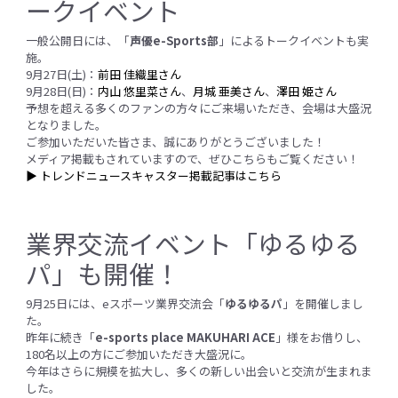
ークイベント
一般公開日には、「
声優e-Sports部
」によるトークイベントも実
施。
9月27日(土)：
前田 佳織里さん
9月28日(日)：
内山 悠里菜さん
、
月城 亜美さん
、
澤田 姫さん
予想を超える多くのファンの方々にご来場いただき、会場は大盛況
となりました。
ご参加いただいた皆さま、誠にありがとうございました！
メディア掲載もされていますので、ぜひこちらもご覧ください！
▶ トレンドニュースキャスター掲載記事はこちら
業界交流イベント「ゆるゆる
パ」も開催！
9月25日には、eスポーツ業界交流会「
ゆるゆるパ
」を開催しまし
た。
昨年に続き「
e-sports place MAKUHARI ACE
」様をお借りし、
180名以上の方にご参加いただき大盛況に。
今年はさらに規模を拡大し、多くの新しい出会いと交流が生まれま
した。