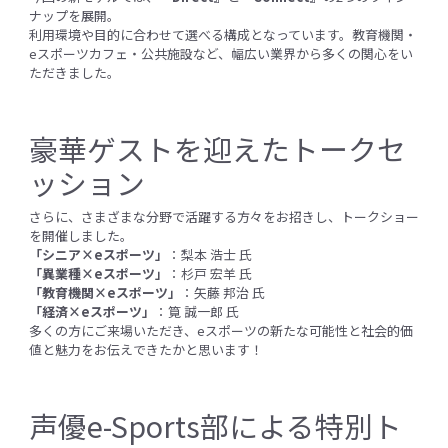
ナップを展開。
利用環境や目的に合わせて選べる構成となっています。教育機関・
eスポーツカフェ・公共施設など、幅広い業界から多くの関心をい
ただきました。
豪華ゲストを迎えたトークセ
ッション
さらに、さまざまな分野で活躍する方々をお招きし、トークショー
を開催しました。
「シニア×eスポーツ」
：梨本 浩士 氏
「異業種×eスポーツ」
：杉戸 宏羊 氏
「教育機関×eスポーツ」
：矢藤 邦治 氏
「経済×eスポーツ」
：筧 誠一郎 氏
多くの方にご来場いただき、eスポーツの新たな可能性と社会的価
値と魅力をお伝えできたかと思います！
声優e-Sports部による特別ト