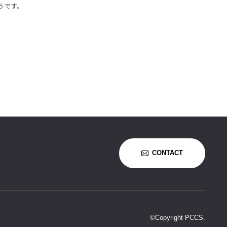
うです。
CONTACT
©Copyright PCCS.