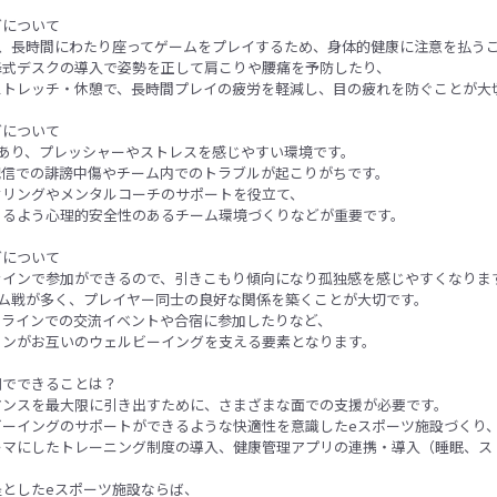
グについて
は、長時間にわたり座ってゲームをプレイするため、身体的健康に注意を払う
降式デスクの導入で姿勢を正して肩こりや腰痛を予防したり、
ストレッチ・休憩で、長時間プレイの疲労を軽減し、目の疲れを防ぐことが大
グについて
あり、プレッシャーやストレスを感じやすい環境です。
配信での誹謗中傷やチーム内でのトラブルが起こりがちです。
セリングやメンタルコーチのサポートを役立て、
きるよう心理的安全性のあるチーム環境づくりなどが重要です。
グについて
ラインで参加ができるので、引きこもり傾向になり孤独感を感じやすくなりま
ーム戦が多く、プレイヤー同士の良好な関係を築くことが大切です。
フラインでの交流イベントや合宿に参加したりなど、
ョンがお互いのウェルビーイングを支える要素となります。
側でできることは？
マンスを最大限に引き出すために、さまざまな面での支援が必要です。
ビーイングのサポートができるような快適性を意識したeスポーツ施設づくり
ーマにしたトレーニング制度の導入、健康管理アプリの連携・導入（睡眠、ス
としたeスポーツ施設ならば、