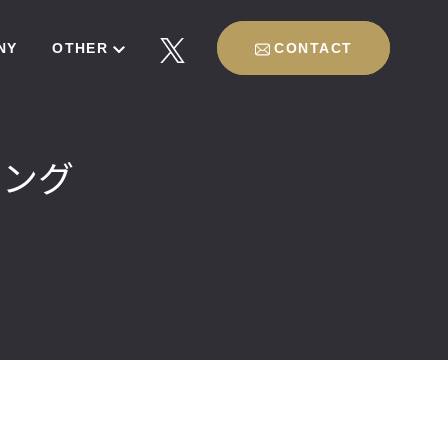
NY
OTHER
CONTACT
イング