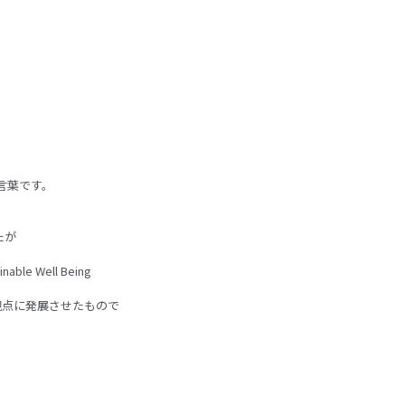
る言葉です。
たが
Well Being
観点に発展させたもので