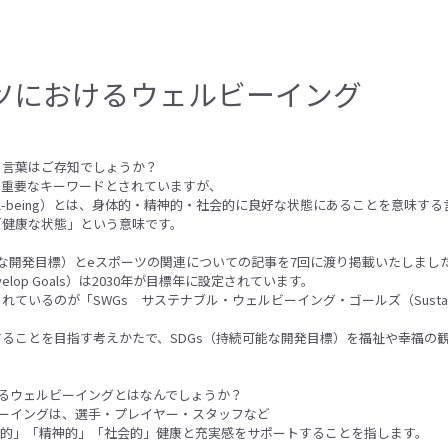
ツにおけるウェルビーイング
う言葉はご存知でしょうか？
て重要なキーワードとされていますが、
ll-being）とは、身体的・精神的・社会的に良好な状態にあることを意味す
「健康な状態」という意味です。
能な開発目標）とeスポーツの関連についての記事を7回に渡り掲載いたしまし
e Develop Goals）は2030年が目標年に設定されています。
いるのが「SWGs サステナブル・ウェルビーイング・ゴールズ（Sustainable 
ることを目指す考えかたで、SDGs（持続可能な開発目標）を福祉や幸福の
るウェルビーイングとはなんでしょうか？
ビーイングは、選手・プレイヤー・スタッフなど
体的」「精神的」「社会的」健康と充実感をサポートすることを指します。