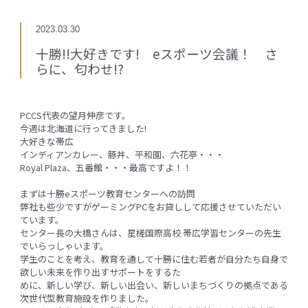
2023.03.30
十勝!!大好きです! eスポーツ会議！ さ
らに、匂わせ!?
PCCS代表の望月伸彦です。
今週は北海道に行ってきました!
大好きな帯広
インディアンカレー、豚丼、平和園、六花亭・・・
Royal Plaza、五番館・・・最高ですよ！！
まずは十勝eスポーツ教育センターへの訪問
弊社も些少ですがゲーミングPCをお貸しして応援させていただい
ています。
センター長の大橋さんは、星槎国際高校 帯広学習センターの先生
でいらっしゃいます。
学生のことを考え、教育を通して十勝に住む若者が自分たち自身で
欲しい未来を作り出すサポートをするた
めに、新しい学び、新しい出会い、新しいまちづくりの拠点である
次世代型教育施設を作りました。