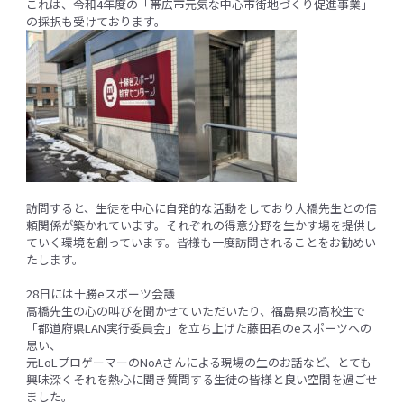
これは、令和4年度の「帯広市元気な中心市街地づくり促進事業」
の採択も受けております。
訪問すると、生徒を中心に自発的な活動をしており大橋先生との信
頼関係が築かれています。それぞれの得意分野を生かす場を提供し
ていく環境を創っています。皆様も一度訪問されることをお勧めい
たします。
28日には十勝eスポーツ会議
高橋先生の心の叫びを聞かせていただいたり、福島県の高校生で
「都道府県LAN実行委員会」を立ち上げた藤田君のeスポーツへの
思い、
元LoLプロゲーマーのNoAさんによる現場の生のお話など、とても
興味深くそれを熱心に聞き質問する生徒の皆様と良い空間を過ごせ
ました。