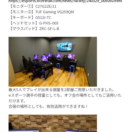
https://esports.bcnretail.com/news/facility/240329_005050.html
【モニター①】C27G2ZE/11
【モニター②】TUF Gaming VG259QM
【キーボード】G512r-TC
【ヘッドセット】G-PHS-003
【マウスパッド】ZRC-SF-L-B
最大5人でプレイが出来る個室を2部屋ご用意いただきました。
eスポーツ選手の控室としても、オフ会の場所としてもご活用いた
だけます。
合宿の場所としても、有効活用ができますね！