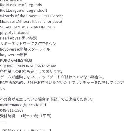
Riot:League of Legends
Riot:League of LegendsCN
Wizards of the Coast LLC:MTG Arena
Microsoft:Minecraft Launcher(Java)
SEGA:PHANTASY STAR ONLINE 2
ppy pty Ltd.:osu!
Pearl Abyss:黒い砂漠
サミーネットワークス:777タウン
hoyoverse:崩壊スターレイル
hoyoverse:原神
KURO GAMES:鳴潮
SQUARE ENIX:FINAL FANTASY XIV
各店舗への配布も完了しております。
ゲームが起動しない、アップデートが終わっていない場合は、
PCを再起動後、3分程お待ちいただいた上でランチャーを起動してくださ
い。
——
不具合が発生している場合は下記までご連絡ください。
maintenance@pccsltd.net
048-711-1507
受付時間：10時〜18時（平日）
——
【更新タイトル・ランチャー】