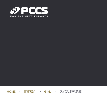
HOME
実績紹介
G-Ma
スパスポ神湯館