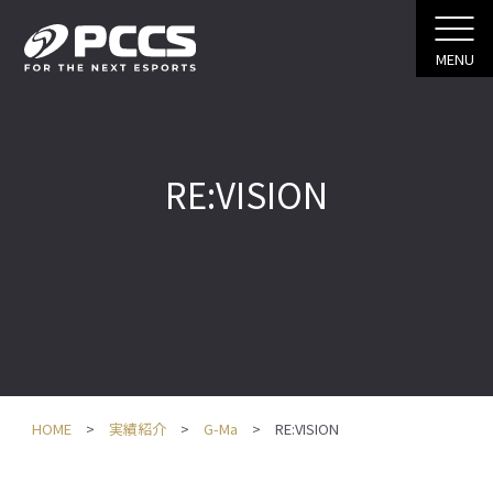
MENU
RE:VISION
HOME
実績紹介
G-Ma
RE:VISION