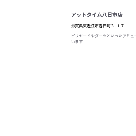
アットタイム八日市店
滋賀県東近江市春日町３−１７
ビリヤードやダーツといったアミュ
います