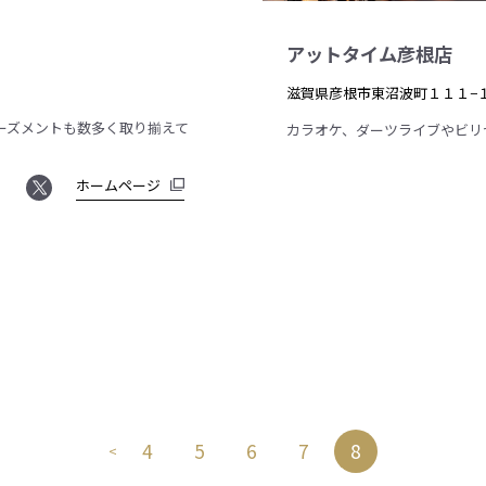
アットタイム彦根店
滋賀県彦根市東沼波町１１１−
ーズメントも数多く取り揃えて
カラオケ、ダーツライブやビリ
ホームページ
4
5
6
7
8
<